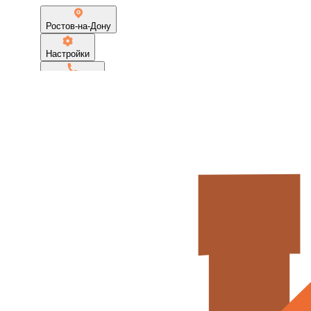
Ростов-на-Дону
Настройки
89962616161