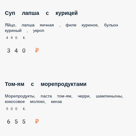
Окрошка на кефире с ветчиной
Огурец, редис, яйцо, ветчина, укроп, зеленый лук, кефир
500 мл.
370 ₽
Суп лапша с курицей
Яйцо, лапша яичная , филе куриное, бульон куриный ,
укроп
490 г.
340 ₽